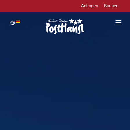
Anfragen
Buchen
WILLKOMMEN
ZIMMER
RESTAURANT
WELLNESS UND RELAX
AKTIV