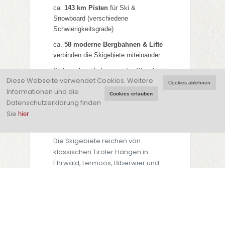
ca.
143 km Pisten
für Ski &
Snowboard (verschiedene
Schwierigkeitsgrade)
ca.
58 moderne Bergbahnen & Lifte
verbinden die Skigebiete miteinander
Sieben abwechslungsreiche Skigebiete
Diese Webseite verwendet Cookies.
Weitere
direkt rund um die Zugspitze inklusive
Cookies ablehnen
Informationen und die
Familien- und Genussbereichen
Cookies erlauben
Datenschutzerklärung finden
Sie
hier
Skigebiete
Die Skigebiete reichen von
klassischen Tiroler Hängen in
Ehrwald, Lermoos, Biberwier und
Berwang bis zu
familienfreundlichen Zonen und
Abfahrten mit traumhaftem
Bergpanorama.